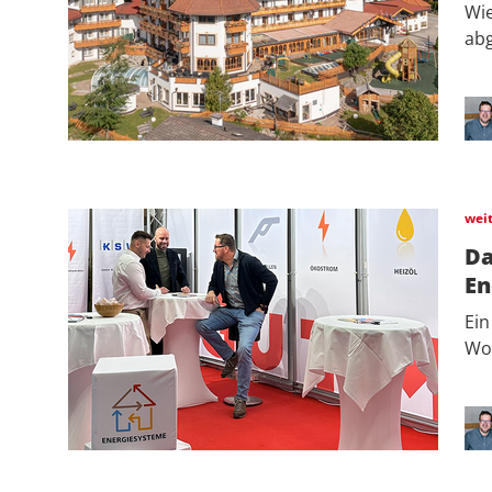
Wie
ab
wei
Da
En
Ein
Woc