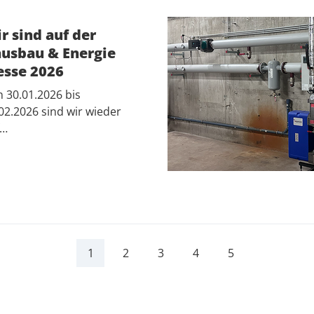
r sind auf der
usbau & Energie
sse 2026
 30.01.2026 bis
02.2026 sind wir wieder
f…
1
2
3
4
5