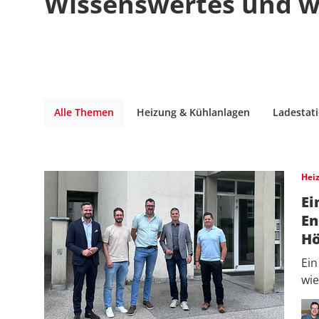
Wissenswertes und w
Alle Themen
Heizung & Kühlanlagen
Ladestat
Hei
Ei
En
Hö
Ein
wi