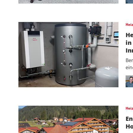
Hei
He
in
In
Ber
ei
Hei
En
Ho