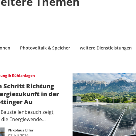
eitere Themen
ionen
Photovoltaik & Speicher
weitere Dienstleistungen
zung & Kühlanlagen
n Schritt Richtung
ergiezukunft in der
ttinger Au
 Baustellenbesuch zeigt,
e die Energiewende…
Nikolaus Eller
07. Juli 2026