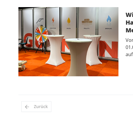
Wi
Ha
Me
Von
01.
au
Zurück